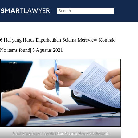
Skip
to
content
No
results
6 Hal yang Harus Diperhatikan Selama Mereview Kontrak
No items found
| 5 Agustus 2021
6 Hal yang Harus Diperhatikan Selama Mereview Kontrak