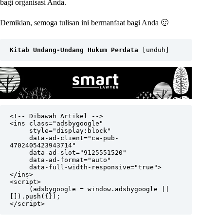
bagi organisasi Anda.
Demikian, semoga tulisan ini bermanfaat bagi Anda 🙂
Kitab Undang-Undang Hukum Perdata
 [
unduh
]
<!-- Dibawah Artikel -->

<ins class="adsbygoogle"

     style="display:block"

     data-ad-client="ca-pub-
4702405423943714"

     data-ad-slot="9125551520"

     data-ad-format="auto"

     data-full-width-responsive="true">
</ins>

<script>

     (adsbygoogle = window.adsbygoogle || 
[]).push({});

</script>