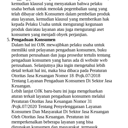
kemudian klausul yang menyatakan bahwa pelaku
usaha berhak untuk menolak pegembalian uang yang
telah dibayar oleh Konsumen dalam pembelian produk
atau layanan, kemudian klausul yang memberikan hak
kepada Pelaku Usaha untuk mengurangi kegunaan
produk dan/atau layanan atau juga mengurangi aset
konsumen yang menjadi obyek perjanjian.
Pengaduan Konsumen
Dalam hal ini OJK mewajibkan pelaku usaha untuk
memiliki unit pelayanan pengaduan konsumen, buku
pedoman perusahaan dan juga prosedur tertulis tentang
pengaduan konsumen yang harus ada di website web
perusahaan. Selanjutnya jika ingin mengetahui lebih
detail terkait hal ini, maka bisa dibaca pada Peraturan
Otoritas Jasa Keuangan Nomor 18 /Pojk.07/2018
Tentang Layanan Pengaduan Konsumen Di Sektor Jasa
Keuangan.
Lebih lanjut OJK baru-baru ini juga mengeluarkan
aturan terkait layanan pengaduan konsumen melalui
Peraturan Otoritas Jasa Keuangan Nomor 31
/Pojk.07/2020 Tentang Penyelenggaraan Layanan
Konsumen Dan Masyarakat Di Sektor Jasa Keuangan
Oleh Otoritas Jasa Keuangan. Peraturan ini
memperkenalkan beberapa layanan yang bisa
digunakan konsumen dan masyarakat, termasuk