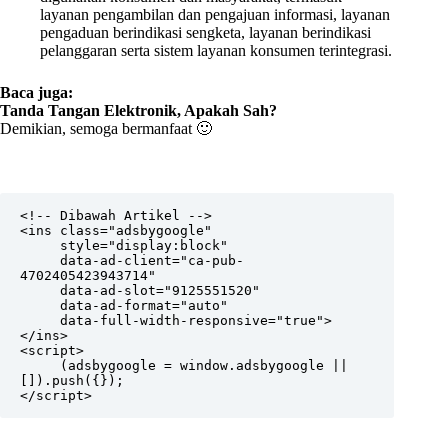
layanan pengambilan dan pengajuan informasi, layanan
pengaduan berindikasi sengketa, layanan berindikasi
pelanggaran serta sistem layanan konsumen terintegrasi.
Baca juga:
Tanda Tangan Elektronik, Apakah Sah?
Demikian, semoga bermanfaat 🙂
<!-- Dibawah Artikel -->

<ins class="adsbygoogle"

     style="display:block"

     data-ad-client="ca-pub-
4702405423943714"

     data-ad-slot="9125551520"

     data-ad-format="auto"

     data-full-width-responsive="true">
</ins>

<script>

     (adsbygoogle = window.adsbygoogle || 
[]).push({});

</script>