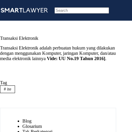
Skip
to
content
No
results
Transaksi Elektronik
Transaksi Elektronik adalah perbuatan hukum yang dilakukan
dengan menggunakan Komputer, jaringan Komputer, dan/atau
media elektronik lainnya
Vide:
UU No.19 Tahun 2016
]
.
Tag
#
ite
Blog
Glosarium
Tak Berkategori