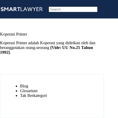
Skip
to
content
No
results
Koperasi Primer
Koperasi Primer adalah Koperasi yang didirikan oleh dan
beranggotakan orang-seorang
[Vide:
UU No.25 Tahun
1992
]
.
Blog
Glosarium
Tak Berkategori