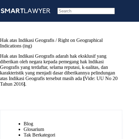
Skip
to
content
No
results
Hak atas Indikasi Geografis / Right on Geographical
Indications (ing)
Hak atas Indikasi Geografis adarah hak eksklusif yang
diberikan oleh negara kepada pemegang hak lndikasi
Geografis yang terdaftar, selama reputasi, k-ualitas, dan
karakteristik yang menjadi dasar diberikannya pelindungan
atas Indikasi Geografis tersebut masih ada
[
Vide: UU No 20
Tahun 2016
]
.
Blog
Glosarium
Tak Berkategori