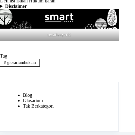
Definisi Istilah Hukum Ijarah
Disclaimer
smartlawyer.id
Tag
#
glosariumhukum
Blog
Glosarium
Tak Berkategori